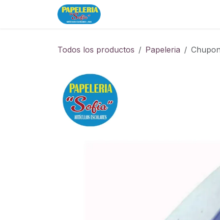
Ir al contenido
Inicio
Tienda
Todos los productos
Papeleria
Chupon 