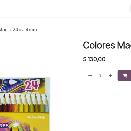
 Magic 24pz 4mm
Colores M
$
130,00