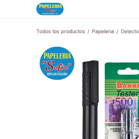
Ir al contenido
Inicio
Tienda
Todos los productos
Papeleria
Detector