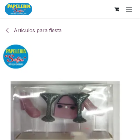
Ir al contenido
Articulos para fiesta