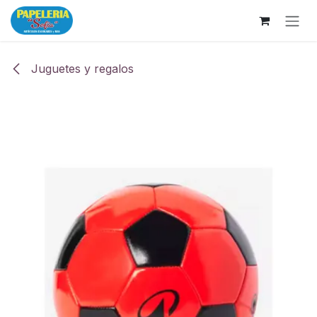
Ir al contenido
Juguetes y regalos