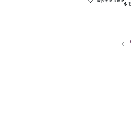
Agregar a la list
$
1