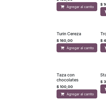
$
1
Agregar al carrito
Turin Cereza
Tr
$
160,00
$
4
Agregar al carrito
Taza con
St
chocolates
$
$
100,00
Agregar al carrito