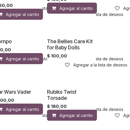
60,00
Agregar a la lista de deseos
Agregar al carrito
Agr
Agregar al carrito
Agregar a la lista de deseos
ompo
The Bellies Care Kit
for Baby Dolls
0,00
$
100,00
Agregar al carrito
Agregar a la lista de deseos
Agregar a la lista de deseos
Agregar a la lista de deseos
ar Wars Vader
Rubiks Twist
Torsade
300,00
$
180,00
Agregar al carrito
Agregar a la lista de deseos
Agregar a la lista de deseos
Agregar al carrito
Agr