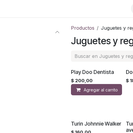
Productos
Juguetes y re
Juguetes y re
Play Doo Dentista
Do
$
200,00
$
1
Agregar al carrito
Turin Johnnie Walker
Tur
av
$
160,00