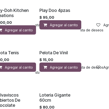
ay-Doh Kitchen
Play Doo 4pzas
eations
$
95,00
200,00
Agregar a la lista de deseos
Agregar al carrito
Agr
Agregar al carrito
Agregar a la lista de deseos
lota Tenis
Pelota De Vinil
0,00
$
15,00
Agregar al carrito
Agregar al carrito
Agregar a la lista de deseos
Agr
Agregar a la lista de deseos
lvaviscos
Loteria Gigante
biertos De
60cm
ocolate
$
80,00