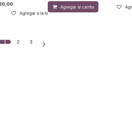
a de deseos
20,00
Agregar al carrito
Agr
Agregar a la lista de deseos
1
2
3