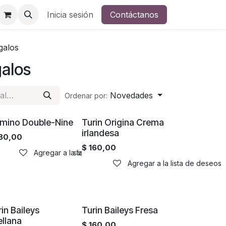
Inicia sesión
Contáctanos
galos
galos
Novedades
Ordenar por:
mino Double-Nine
Turin Origina Crema
irlandesa
80,00
$
160,00
Agregar a la lista de deseos
Agregar a la lista de deseos
Agregar a la lista de deseos
in Baileys
Turin Baileys Fresa
ellana
$
160,00