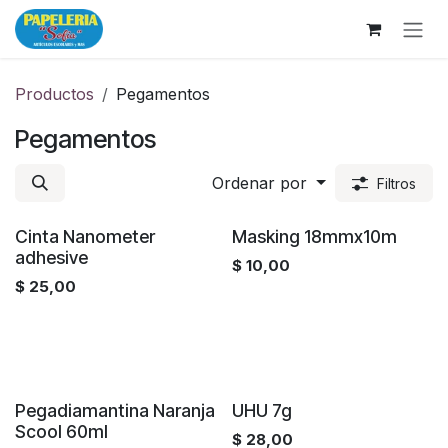
Ir al contenido
Productos
Pegamentos
Pegamentos
Ordenar por
Filtros
¡Nuevo!
¡Nuevo!
Cinta Nanometer
Masking 18mmx10m
adhesive
$
10,00
$
25,00
Pegadiamantina Naranja
UHU 7g
Scool 60ml
$
28,00