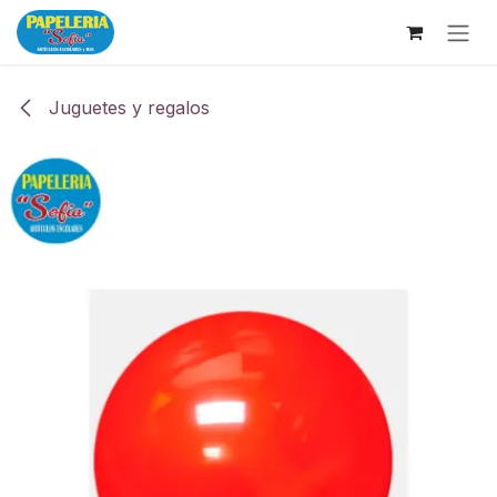
Ir al contenido
Juguetes y regalos